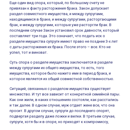
Еще один вид спора, который, по большому счету не
привязан к факту расторжения брака. Закон допускает
раздел совместного имущества, и между супругами,
находящимися в браке, и между супругами, расторгающими
брак, и между супругами, которые уже расторгли брак. В
последнем случае Закон установил срок давности, который
составляет три года. Это означает, что подать иск о
разделе имущества супруги имеют право не позднее 3-х лет
с даты расторжения их брака. После этого – все. Кто не
успел, тот и виноват.
Суть спора о разделе имущества заключается в разделе
между супругами их общего имущества, то есть, того
имущества, которое было нажито ими в период брака, и
которое является их общей совместной собственностью.
Ситуаций, связанных с разделом имущества существует
множество. И тут все зависит от конкретной семейной пары.
Как они жили, в каких отношениях состояли, как расстались
и так далее. В одном случае, муж отдает жене все, что она
просит. В другом случае, супруги до последнего спорят,
подвергая разделу даже ложки и вилки. В третьем случае,
супруги, хотя бы и в споре, но приходят к компромиссу,